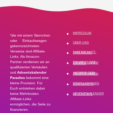
IMPRESSUM
*die mit einem Sternchen
oder
Einkaufswagen
ÜBER UNS
gekennzeichneten
Verweise sind Affiliate-
DATENSCHUTZ-ERKLÄRUNG
Links. Als Amazon-
Partner verdienen wir an
PRIVATSPHÄRE-EINSTELLUNGEN ÄNDERN
qualifizierten Verkäufen
und
Adventskalender
HISTORIE DER PRIVATSPHÄRE-EINSTELLUNGEN
Paradies
bekommt eine
kleine Provision. Für
EINWILLIGUNGEN WIDERRUFEN
Euch entstehen dabei
keine Mehrkosten.
ADVENTSKALENDER GESCHICHTE
Affiliate-Links
ermöglichen, die Seite zu
finanzieren.