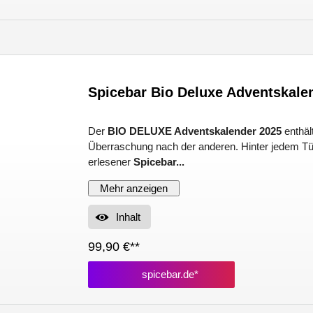
Spicebar Bio Deluxe Adventskale
Der
BIO DELUXE Adventskalender 2025
enthäl
Überraschung nach der anderen. Hinter jedem Tür
erlesener
Spicebar...
Mehr anzeigen
Inhalt
99,90 €**
spicebar.de*