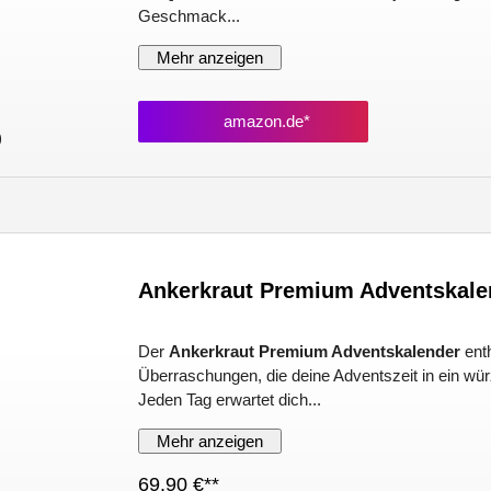
Geschmack...
Mehr anzeigen
amazon.de*
)
Ankerkraut Premium Adventskale
Der
Ankerkraut Premium Adventskalender
enth
Überraschungen, die deine Adventszeit in ein wür
Jeden Tag erwartet dich...
Mehr anzeigen
69.90 €**