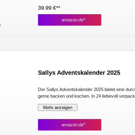
39.99 €**
amazon.de*
)
Sallys Adventskalender 2025
Der Sallys Adventskalender 2025 bietet eine durch
gerne backen und kochen. In 24 liebevoll verpac
Mehr anzeigen
amazon.de*