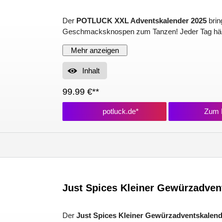
Der
POTLUCK XXL Adventskalender 2025
brin
Geschmacksknospen zum Tanzen! Jeder Tag hält 
Mehr anzeigen
Inhalt
99.99 €**
potluck.de*
Zum P
Just Spices Kleiner Gewürzadven
Der
Just Spices Kleiner Gewürzadventskalend