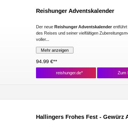
Reishunger Adventskalender
Der neue
Reishunger Adventskalender
entführt
des Reises und seiner vielfältigen Zubereitungsm
voller...
Mehr anzeigen
94.99 €**
reishunger.de*
Zum P
Hallingers Frohes Fest - Gewürz