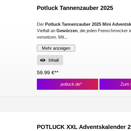
Potluck Tannenzauber 2025
Der
Potluck Tannenzauber 2025 Mini Advents
Vielfalt an
Gewürzen
, die jeden Feinschmecker i
versetzen. Mit...
Mehr anzeigen
Inhalt
59.99 €**
potluck.de*
Zum P
POTLUCK XXL Adventskalender 2