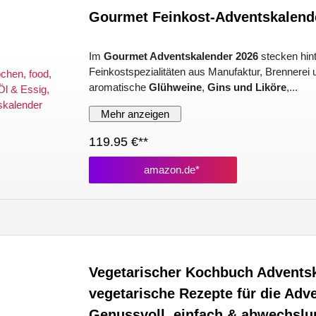
Gourmet Feinkost-Adventskalend
Im
Gourmet Adventskalender 2026
stecken hin
Feinkostspezialitäten aus Manufaktur, Brennerei 
aromatische
Glühweine
,
Gins und Liköre
,...
Mehr anzeigen
119.95 €**
amazon.de*
Vegetarischer Kochbuch Adventska
vegetarische Rezepte für die Adve
Genussvoll, einfach & abwechslu