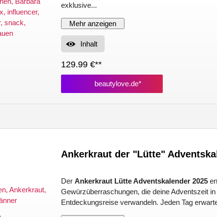
exklusive...
Mehr anzeigen
Inhalt
129.99 €**
beautylove.de*
Ankerkraut der "Lütte" Adventska
Der
Ankerkraut Lütte Adventskalender 2025
en
Gewürzüberraschungen, die deine Adventszeit in 
Entdeckungsreise verwandeln. Jeden Tag erwartet
)