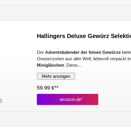
Hallingers Deluxe Gewürz Selekti
Der
Adventskalender der feinen Gewürze
biete
Gewürzsorten aus aller Welt, liebevoll verpackt i
Minigläschen
. Diese...
Mehr anzeigen
59.99 €**
amazon.de*
)