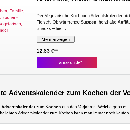
Der Vegetarische Kochbuch Adventskalender biete
Fleisch. Ob wärmende
Suppen
, herzhafte
Auflä
Snacks – hier...
Mehr anzeigen
12.83 €**
amazon.de*
bte
Adventskalender zum Kochen
der Vo
r
Adventskalender zum Kochen
aus den Vorjahren. Welche gabs es 
beliebten
Adventskalender zum Kochen
kann man immer noch kaufen.