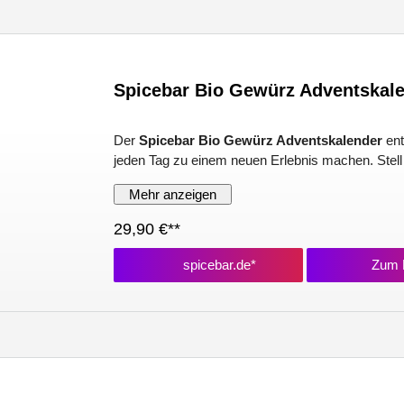
Spicebar Bio Gewürz Adventskal
Der
Spicebar Bio Gewürz Adventskalender
ent
jeden Tag zu einem neuen Erlebnis machen. Stell d
Mehr anzeigen
29,90 €**
spicebar.de*
Zum P