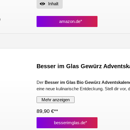
Inhalt
)
amazon.de*
Besser im Glas Gewürz Adventsk
Der
Besser im Glas Bio Gewürz Adventskalen
eine neue kulinarische Entdeckung. Stell dir vor, d
Mehr anzeigen
89,90 €**
besserimglas.de*