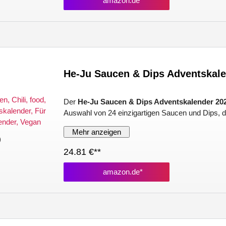
amazon.de*
He-Ju Saucen & Dips Adventskale
Der
He-Ju Saucen & Dips Adventskalender 20
Auswahl von 24 einzigartigen Saucen und Dips, di
Mehr anzeigen
)
24.81 €**
amazon.de*