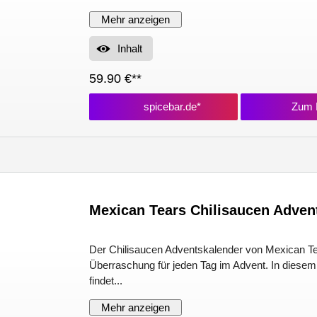
Mehr anzeigen
Inhalt
59.90 €**
spicebar.de*
Zum P
Mexican Tears Chilisaucen Adven
Der Chilisaucen Adventskalender von Mexican Tea
Überraschung für jeden Tag im Advent. In diesem
findet...
Mehr anzeigen