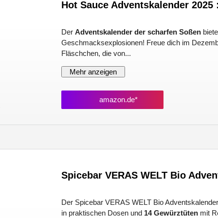
Hot Sauce Adventskalender 2025 :
Der
Adventskalender der scharfen Soßen
biete
Geschmacksexplosionen! Freue dich im Dezember
Fläschchen, die von...
Mehr anzeigen
amazon.de*
)
Spicebar VERAS WELT Bio Adven
Der Spicebar VERAS WELT Bio Adventskalender
in praktischen Dosen und
14 Gewürztüten
mit Re