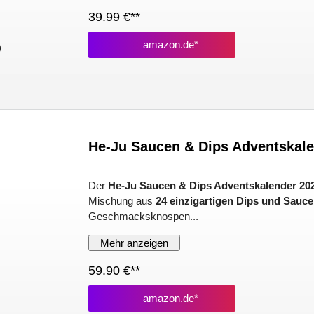
39.99 €**
amazon.de*
)
He-Ju Saucen & Dips Adventskale
Der
He-Ju Saucen & Dips Adventskalender 20
Mischung aus
24 einzigartigen Dips und Sauc
Geschmacksknospen...
Mehr anzeigen
59.90 €**
amazon.de*