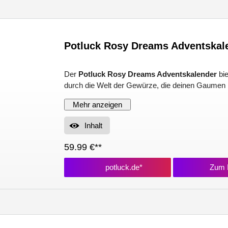
Potluck Rosy Dreams Adventskal
Der
Potluck Rosy Dreams Adventskalender
bie
durch die Welt der Gewürze, die deinen Gaumen ki
Mehr anzeigen
Inhalt
59.99 €**
potluck.de*
Zum P