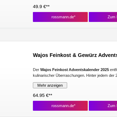
49.9 €**
rossmann.de*
Zum P
Wajos Feinkost & Gewürz Advent
Der
Wajos Feinkost Adventskalender 2025
entf
kulinarischer Überraschungen. Hinter jedem der 2
Mehr anzeigen
64.95 €**
rossmann.de*
Zum P