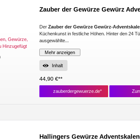
Zauber der Gewürze Gewürz Adve
Der
Zauber der Gewürze Gewürz-Adventskale
Küchenkunst in festliche Höhen. Hinter den 24 Tü
ausgewählte...
Mehr anzeigen
)
Inhalt
44,90 €**
zauberdergewuerze.de*
Zum
Hallingers Gewürze Adventskale