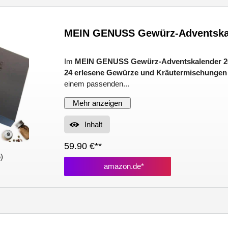
MEIN GENUSS Gewürz-Adventska
Im
MEIN GENUSS Gewürz-Adventskalender 2
24 erlesene Gewürze und Kräutermischungen
einem passenden...
Mehr anzeigen
Inhalt
59.90 €**
)
amazon.de*