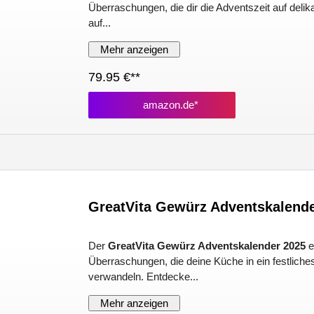
Überraschungen, die dir die Adventszeit auf deli
auf...
Mehr anzeigen
79.95 €**
amazon.de*
GreatVita Gewürz Adventskalende
Der
GreatVita Gewürz Adventskalender 2025
e
Überraschungen, die deine Küche in ein festlic
verwandeln. Entdecke...
Mehr anzeigen