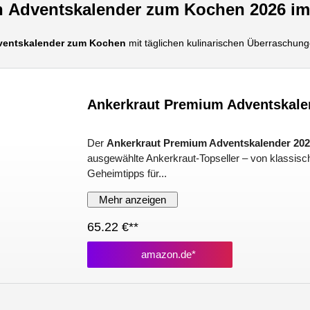
n
Adventskalender zum Kochen
2026
im
ventskalender zum Kochen
mit täglichen kulinarischen Überraschunge
Ankerkraut Premium Adventskale
Der
Ankerkraut Premium Adventskalender 20
ausgewählte Ankerkraut-Topseller – von klassis
Geheimtipps für...
Mehr anzeigen
65.22 €**
amazon.de*