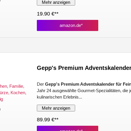
Mehr anzeigen
19.90 €**
amazon.de*
Gepp's Premium Adventskalender
Der
Gepp's Premium Adventskalender für Fe
Jahr 24 ausgewählte Gourmet-Spezialitäten, die 
kulinarischen Erlebnis...
Mehr anzeigen
)
89.99 €**