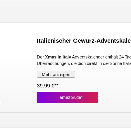
Italienischer Gewürz-Adventskal
Der
Xmas in Italy
Adventskalender enthält 24 Tage
Überraschungen, die dich direkt in die Sonne Italie
Mehr anzeigen
39.99 €**
amazon.de*
)