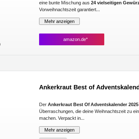
eine bunte Mischung aus
24 vielseitigen Gewü
Vorweihnachtszeit garantiert...
Mehr anzeigen
amazon.de*
)
Ankerkraut Best of Adventskalen
Der
Ankerkraut Best Of Adventskalender 2025
Überraschungen, die deine Weihnachtszeit zu 
machen. Verpackt in...
Mehr anzeigen