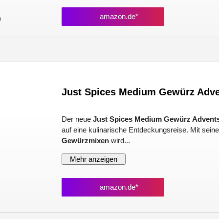
amazon.de*
)
Just Spices Medium Gewürz Adve
Der neue
Just Spices Medium Gewürz Advents
auf eine kulinarische Entdeckungsreise. Mit sein
Gewürzmixen
wird...
Mehr anzeigen
amazon.de*